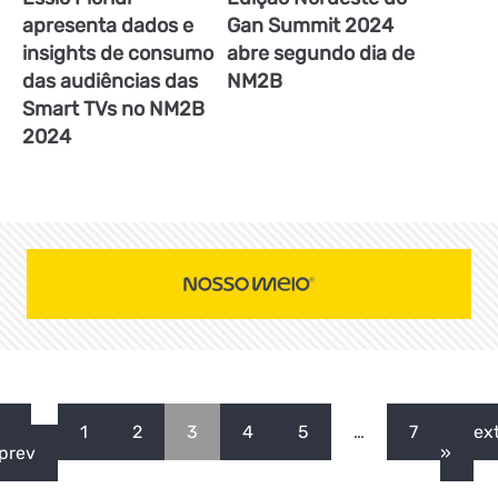
apresenta dados e
Gan Summit 2024
insights de consumo
abre segundo dia de
das audiências das
NM2B
Smart TVs no NM2B
2024
«
1
2
3
4
5
…
7
nex
prev
»