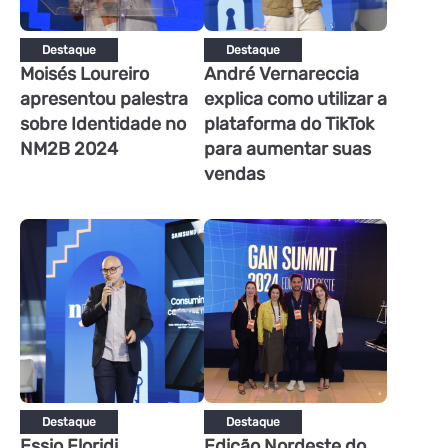
Destaque
Destaque
Moisés Loureiro
André Vernareccia
apresentou palestra
explica como utilizar a
sobre Identidade no
plataforma do TikTok
NM2B 2024
para aumentar suas
vendas
Destaque
Destaque
Essio Floridi
Edição Nordeste do