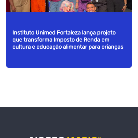
Instituto Unimed Fortaleza lança projeto
que transforma Imposto de Renda em
cultura e educação alimentar para crianças