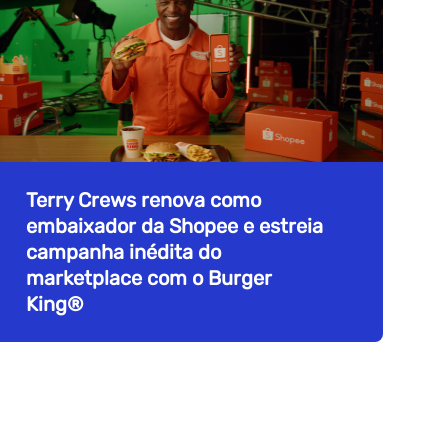
Terry Crews renova como
embaixador da Shopee e estreia
campanha inédita do
marketplace com o Burger
King®