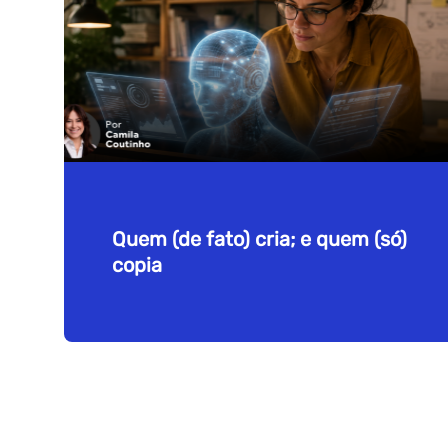
Quem (de fato) cria; e quem (só)
copia