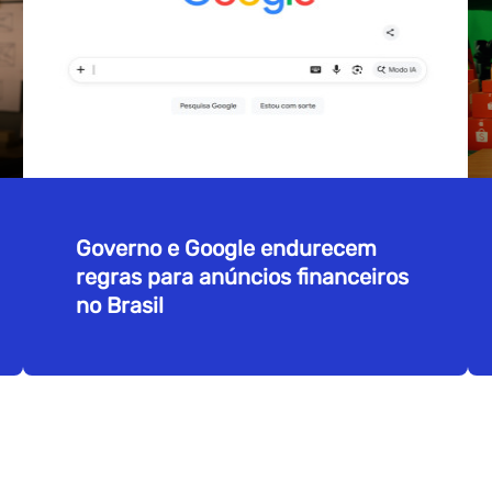
Governo e Google endurecem
regras para anúncios financeiros
no Brasil