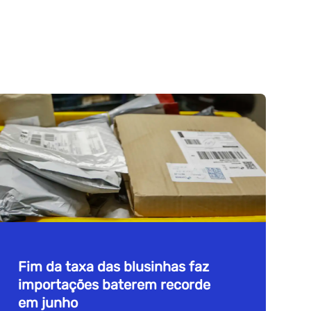
Fim da taxa das blusinhas faz
importações baterem recorde
em junho