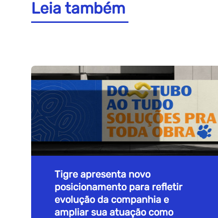
Leia também
Tigre apresenta novo
posicionamento para refletir
evolução da companhia e
ampliar sua atuação como