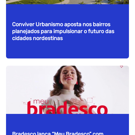
Conviver Urbanismo aposta nos bairros
planejados para impulsionar o futuro das
cidades nordestinas
Bradesco lança “Meu Bradesco” com