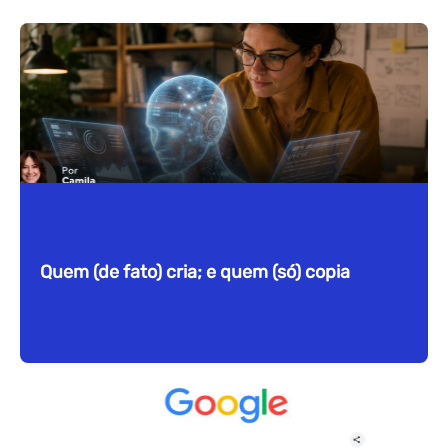
Quem (de fato) cria; e quem (só) copia