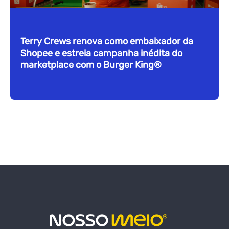
Terry Crews renova como embaixador da
Shopee e estreia campanha inédita do
marketplace com o Burger King®