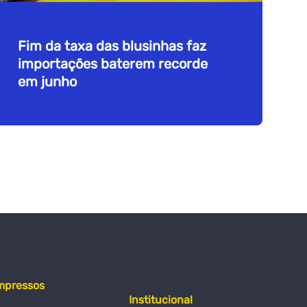
Fim da taxa das blusinhas faz
importações baterem recorde
em junho
mpressos
Institucional