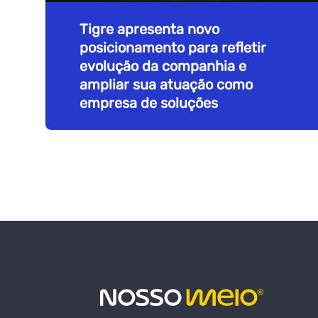
Tigre apresenta novo
posicionamento para refletir
evolução da companhia e
ampliar sua atuação como
empresa de soluções