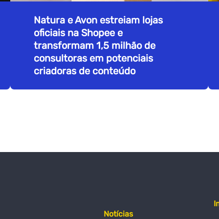
Natura e Avon estreiam lojas
oficiais na Shopee e
transformam 1,5 milhão de
consultoras em potenciais
criadoras de conteúdo
I
Notícias