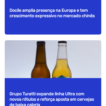
Docile amplia presença na Europa e tem
crescimento expressivo no mercado chinês
Grupo Turatti expande linha Ultra com
novos rótulos e reforça aposta em cervejas
de baixa caloria