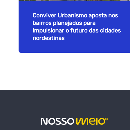
Conviver Urbanismo aposta nos
bairros planejados para
impulsionar o futuro das cidades
nordestinas