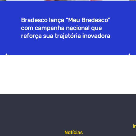
Bradesco lança “Meu Bradesco”
com campanha nacional que
reforça sua trajetória inovadora
I
Notícias