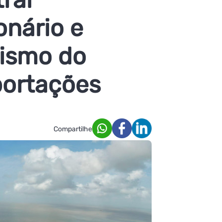
onário e
nismo do
portações
Compartilhe