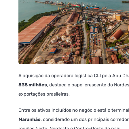
A aquisição da operadora logística CLI pela Abu D
835 milhões
, destaca o papel crescente do Norde
exportações brasileiras.
Entre os ativos incluídos no negócio está o terminal
Maranhão
, considerado um dos principais corredo
regiões Norte, Nordeste e Centro-Oeste do país.