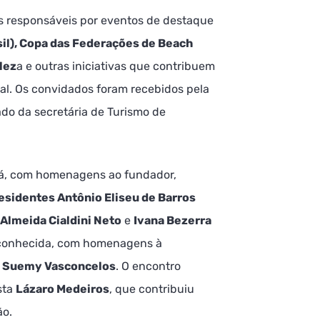
s responsáveis por eventos de destaque
sil), Copa das Federações de Beach
lez
a e outras iniciativas que contribuem
cal. Os convidados foram recebidos pela
lado da secretária de Turismo de
rá, com homenagens ao fundador,
residentes Antônio Eliseu de Barros
Almeida Cialdini Neto
e
Ivana Bezerra
econhecida, com homenagens à
Suemy Vasconcelos
. O encontro
sta
Lázaro Medeiros
, que contribuiu
ão.