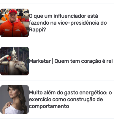
O que um influenciador está
fazendo na vice-presidência do
Rappi?
Marketar | Quem tem coração é rei
Muito além do gasto energético: o
exercício como construção de
comportamento