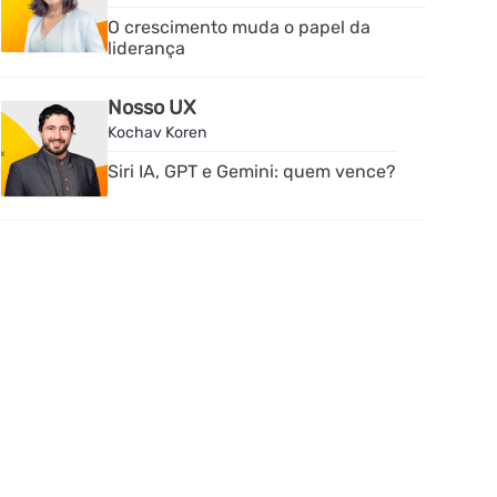
O crescimento muda o papel da
liderança
Nosso UX
Kochav Koren
Siri IA, GPT e Gemini: quem vence?