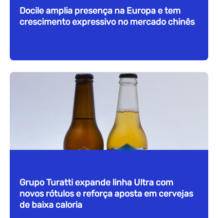
Docile amplia presença na Europa e tem
crescimento expressivo no mercado chinês
Grupo Turatti expande linha Ultra com
novos rótulos e reforça aposta em cervejas
de baixa caloria