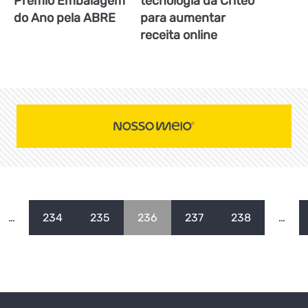
Prêmio Embalagem
tecnologia da Criteo
do Ano pela ABRE
para aumentar
receita online
…
234
235
236
237
238
…