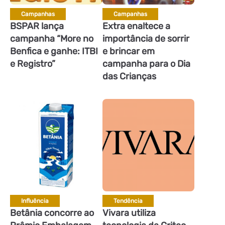
Campanhas
Campanhas
BSPAR lança
Extra enaltece a
campanha “More no
importância de sorrir
Benfica e ganhe: ITBI
e brincar em
e Registro”
campanha para o Dia
das Crianças
Influência
Tendência
Betânia concorre ao
Vivara utiliza