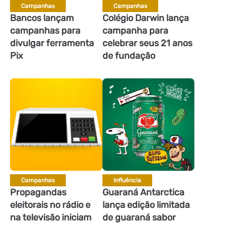
Campanhas
Campanhas
Bancos lançam
Colégio Darwin lança
campanhas para
campanha para
divulgar ferramenta
celebrar seus 21 anos
Pix
de fundação
Campanhas
Influência
Propagandas
Guaraná Antarctica
eleitorais no rádio e
lança edição limitada
na televisão iniciam
de guaraná sabor