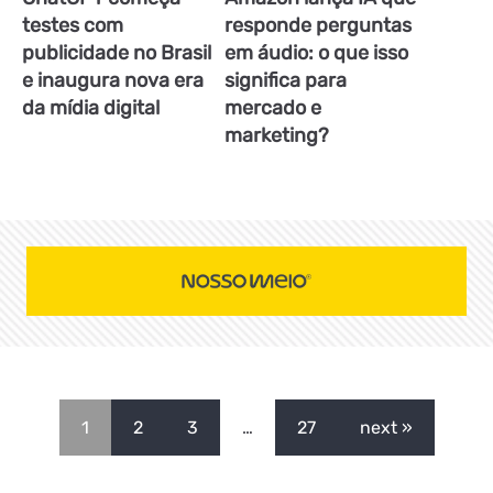
testes com
responde perguntas
publicidade no Brasil
em áudio: o que isso
e inaugura nova era
significa para
da mídia digital
mercado e
marketing?
1
2
3
…
27
next »