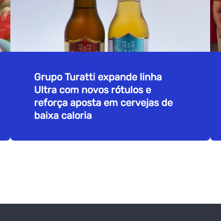
Grupo Turatti expande linha
Ultra com novos rótulos e
reforça aposta em cervejas de
baixa caloria