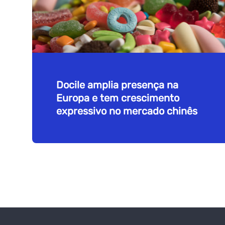
Docile amplia presença na
Europa e tem crescimento
expressivo no mercado chinês