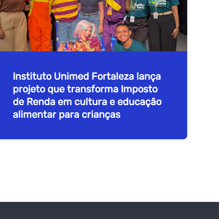
Instituto Unimed Fortaleza lança
projeto que transforma Imposto
de Renda em cultura e educação
alimentar para crianças