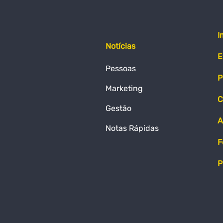
I
Notícias
E
Pessoas
P
Marketing
C
Gestão
A
Notas Rápidas
F
P