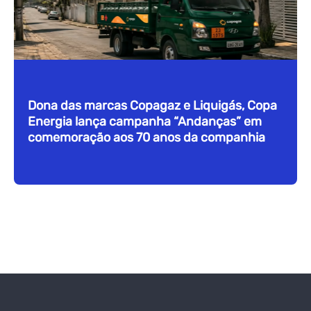
Dona das marcas Copagaz e Liquigás, Copa
Energia lança campanha “Andanças” em
comemoração aos 70 anos da companhia