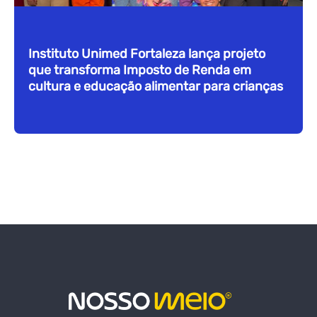
Instituto Unimed Fortaleza lança projeto
que transforma Imposto de Renda em
cultura e educação alimentar para crianças