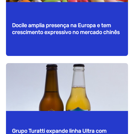
Docile amplia presença na Europa e tem
crescimento expressivo no mercado chinês
Grupo Turatti expande linha Ultra com