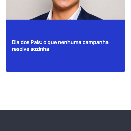
Dia dos Pais: o que nenhuma campanha
resolve sozinha