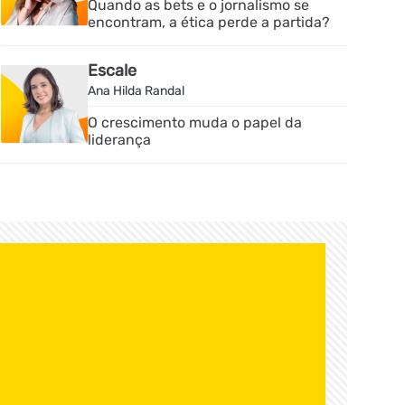
Quando as bets e o jornalismo se
encontram, a ética perde a partida?
Escale
Ana Hilda Randal
O crescimento muda o papel da
liderança