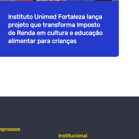
Instituto Unimed Fortaleza lança
projeto que transforma Imposto
de Renda em cultura e educação
alimentar para crianças
mpressos
Institucional