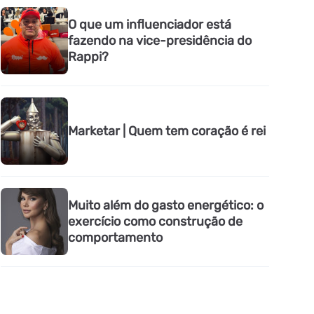
O que um influenciador está
fazendo na vice-presidência do
Rappi?
Marketar | Quem tem coração é rei
Muito além do gasto energético: o
exercício como construção de
comportamento