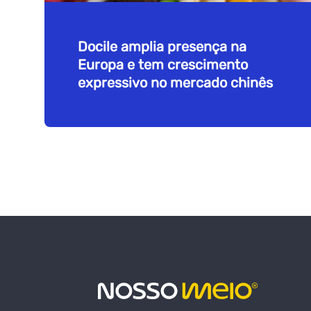
Docile amplia presença na
Europa e tem crescimento
expressivo no mercado chinês