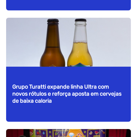
Grupo Turatti expande linha Ultra com
novos rótulos e reforça aposta em cervejas
de baixa caloria