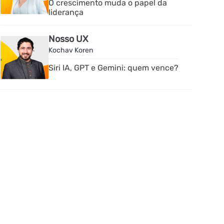
O crescimento muda o papel da
liderança
Nosso UX
Kochav Koren
Siri IA, GPT e Gemini: quem vence?