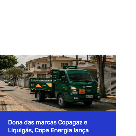
Dona das marcas Copagaz e
Liquigás, Copa Energia lança