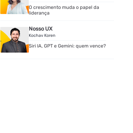
O crescimento muda o papel da
liderança
Nosso UX
Kochav Koren
Siri IA, GPT e Gemini: quem vence?