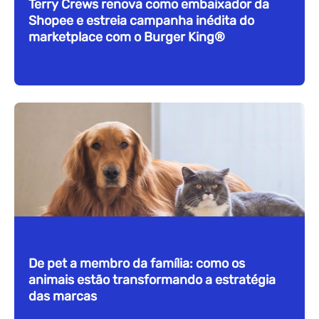
Terry Crews renova como embaixador da
Shopee e estreia campanha inédita do
marketplace com o Burger King®
De pet a membro da família: como os
animais estão transformando a estratégia
das marcas