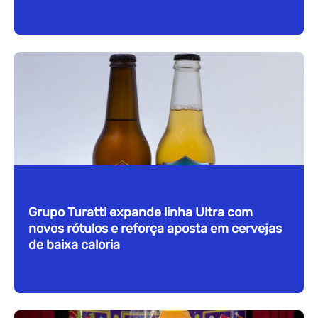
Grupo Turatti expande linha Ultra com
novos rótulos e reforça aposta em cervejas
de baixa caloria