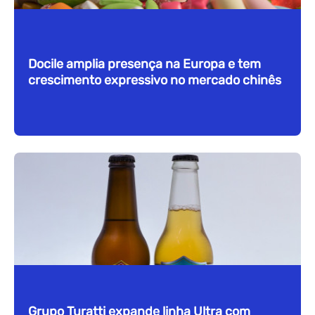
Docile amplia presença na Europa e tem
crescimento expressivo no mercado chinês
Grupo Turatti expande linha Ultra com