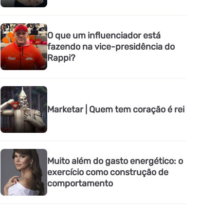
O que um influenciador está
fazendo na vice-presidência do
Rappi?
Marketar | Quem tem coração é rei
Muito além do gasto energético: o
exercício como construção de
comportamento