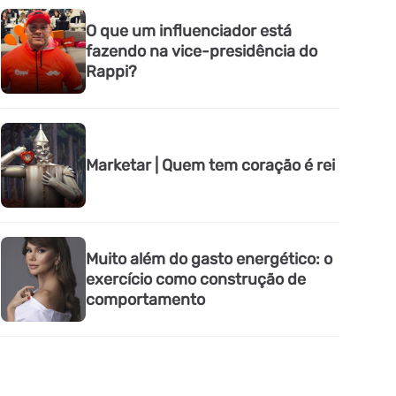
O que um influenciador está
fazendo na vice-presidência do
Rappi?
Marketar | Quem tem coração é rei
Muito além do gasto energético: o
exercício como construção de
comportamento